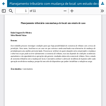
Planejamento tributário com mudança de local: um estudo de caso