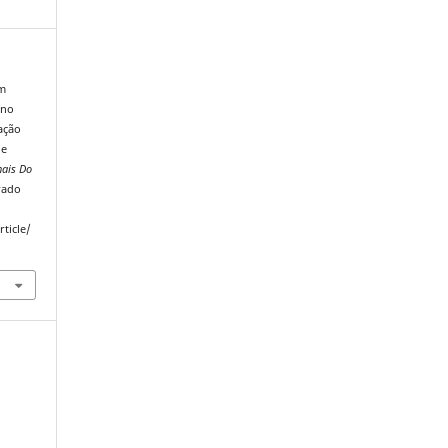
um
 no
ação
de
nais Do
rado
ticle/