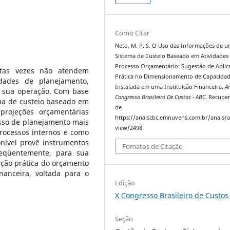
Como Citar
Neto, M. P. S. O Uso das Informações de 
Sistema de Custeio Baseado em Atividades
Processo Orçamentário: Sugestão de Aplic
itas vezes não atendem
Prática no Dimensionamento de Capacida
dades de planejamento,
Instalada em uma Instituição Financeira.
A
 sua operação. Com base
Congresso Brasileiro De Custos - ABC
. Recupe
ma de custeio baseado em
de
projeções orçamentárias
https://anaiscbc.emnuvens.com.br/anais/ar
sso de planejamento mais
view/2498
ocessos internos e como
nível provê instrumentos
Fomatos de Citação
eqüentemente, para sua
ação prática do orçamento
nanceira, voltada para o
Edição
X Congresso Brasileiro de Custos
Seção