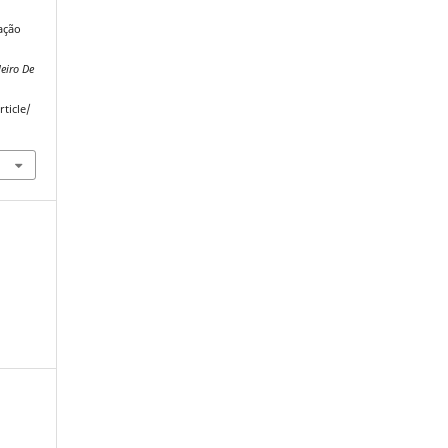
zação
eiro De
ticle/