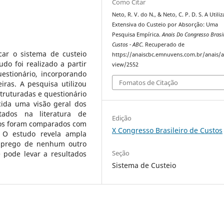
Como Citar
Neto, R. V. do N., & Neto, C. P. D. S. A Utili
Extensiva do Custeio por Absorção: Uma
Pesquisa Empírica.
Anais Do Congresso Brasil
Custos - ABC
. Recuperado de
car o sistema de custeio
https://anaiscbc.emnuvens.com.br/anais/ar
udo foi realizado a partir
view/2552
estionário, incorporando
Fomatos de Citação
iras. A pesquisa utilizou
struturadas e questionário
ecida uma visão geral dos
ados na literatura de
Edição
ados foram comparados com
X Congresso Brasileiro de Custos
. O estudo revela ampla
emprego de nenhum outro
Seção
e pode levar a resultados
Sistema de Custeio