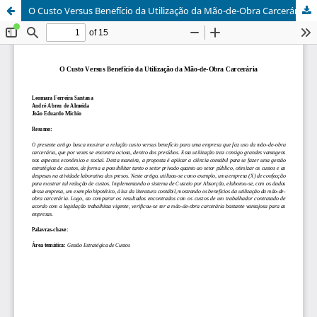
O Custo Versus Benefício da Utilização da Mão-de-Obra Carcerária